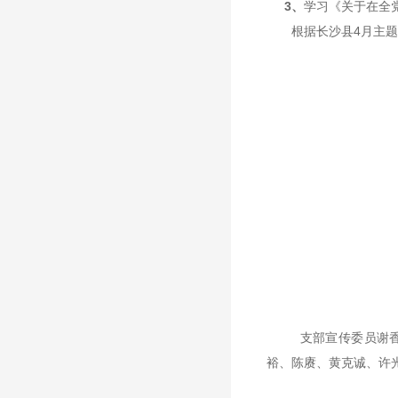
3、
学习《关于在全
根据长沙县
4
月主题
支部宣传委员谢
裕、陈赓、黄克诚、许